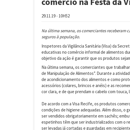
comércio na Festa da V
29.11.19 - 10H52
Na última semana, os comerciantes receberam ca
seguros à população.
Inspetores da Vigilância Sanitária (Visa) da Secre
educativas no comércio informal de alimentos dura
objetivo da ação é garantir que os produtos sej
Na última semana, os comerciantes que trabalha
de Manipulação de Alimentos”. Durante a ativida
de acondicionamento dos alimentos e como protegê
acessórios (colares, brincos e anéis) e as recom
cor clara, e de que prendam o cabelo com touca, 
De acordo com a Visa Recife, os produtos comer
condições de higiene adequadas. Além disso, o g
ser vendidos obrigatoriamente em sachês; embut
espetinhos têm que ser industrializados com o 
ser levadas já cortadas e guardadas em recipien