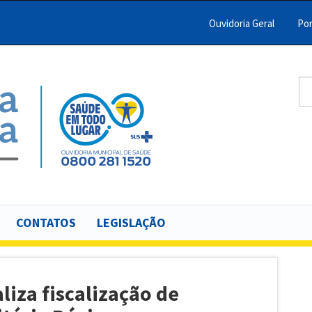
Ouvidoria Geral
Por
Menu
Barra
Topo
Se
B
PCR
CONTATOS
LEGISLAÇÃO
aliza fiscalização de