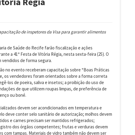
itória Régia
pacitação de inspetores da Visa para garantir alimentos
taria de Saúde do Recife farão fiscalização e ações
nte a 41ª Festa de Vitória Régia, nesta sexta-feira (25). O
am vendidos de forma segura.
rão no evento receberam capacitação sobre “Boas Práticas
de, os vendedores foram orientados sobre a forma correta
-los de poeira, saliva e insetos; a proibição do uso de
endações de que utilizem roupas limpas, de preferência de
lenço ou boné.
cializados devem ser acondicionados em temperatura e
elo deve conter selo sanitário de autorização; molhos devem
idos e carnes precisam ser mantidos refrigerados;
registro dos órgãos competentes; frutas e verduras devem
tes com tampas. Materiais de vidro também não devem ser